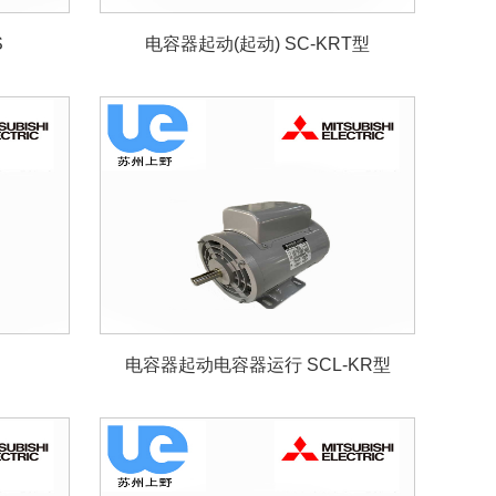
S
电容器起动(起动) SC-KRT型
电容器起动电容器运行 SCL-KR型