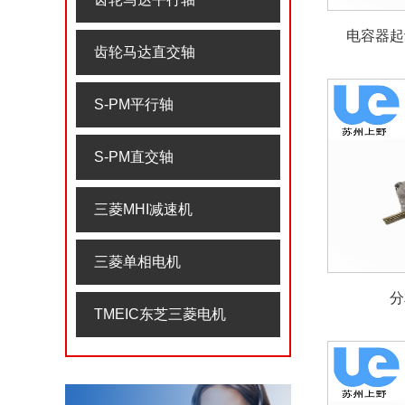
电容器起动
齿轮马达直交轴
S-PM平行轴
S-PM直交轴
三菱MHI减速机
三菱单相电机
分
TMEIC东芝三菱电机